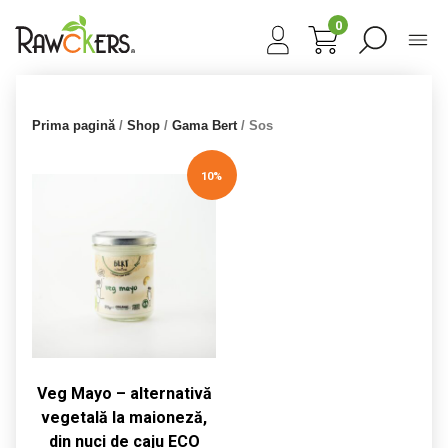
0
Prima pagină
/
Shop
/
Gama Bert
/ Sos
10%
Veg Mayo – alternativă
vegetală la maioneză,
din nuci de caju ECO