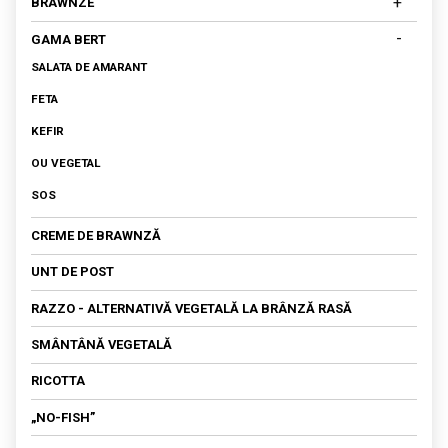
+
BRAWNZE
DIN OVĂZ
BRAWNZE MATURATE
-
GAMA BERT
DIN SOIA
BRAWNZĂ PROASPĂTĂ
SALATA DE AMARANT
FETA
KEFIR
OU VEGETAL
SOS
CREME DE BRAWNZĂ
UNT DE POST
RAZZO - ALTERNATIVĂ VEGETALĂ LA BRÂNZĂ RASĂ
SMÂNTÂNĂ VEGETALĂ
RICOTTA
„NO-FISH”