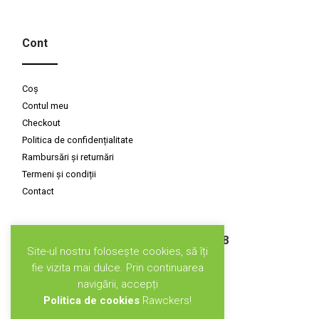
Cont
Coș
Contul meu
Checkout
Politica de confidențialitate
Rambursări și returnări
Termeni și condiții
Contact
Susținuți de CLIMATE-KIC GRANT, 2018
Site-ul nostru folosește cookies, să îți
fie vizita mai dulce. Prin continuarea
navigării, accepți
Politica de cookies
Rawckers!