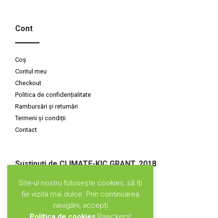
Cont
Coș
Contul meu
Checkout
Politica de confidențialitate
Rambursări și returnări
Termeni și condiții
Contact
Susținuți de CLIMATE-KIC GRANT, 2018
Site-ul nostru folosește cookies, să îți
fie vizita mai dulce. Prin continuarea
navigării, accepți
Politica de cookies
Rawckers!