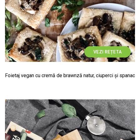
VEZI REȚETA
Foietaj vegan cu cremă de brawnză natur, ciuperci și spanac