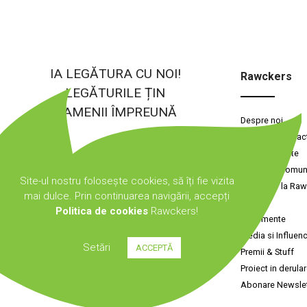
IA LEGĂTURA CU NOI!
Rawckers
LEGĂTURILE ȚIN
OAMENII ÎMPREUNĂ
Despre noi
Misiune & Impac
Sustenabilitate
Alături de comun
Site-ul nostru folosește cookies, să îți fie vizita
De la Raw la Ra
mai dulce. Prin continuarea navigării, accepți
Cariere
Politica de cookies
Rawckers!
Evenimente
Media si Influenc
Setări
ACCEPTĂ
Premii & Stuff
Proiect in derula
Abonare Newslet