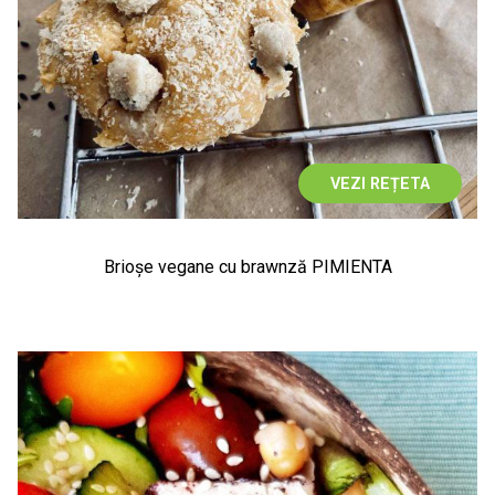
VEZI REȚETA
Brioșe vegane cu brawnză PIMIENTA