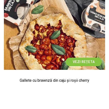
VEZI REȚETA
Gallete cu brawnză din caju și roșii cherry