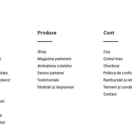
Produse
Cont
Shop
Coș
t
Magazine partenere
Contul meu
Ambalarea coletelor
Checkout
itate
Devino partener
Politica de confid
wckers!
Testimoniale
Rambursări și ret
Întrebări și răspunsuri
Termeni și condiț
Contact
eri
re
ter