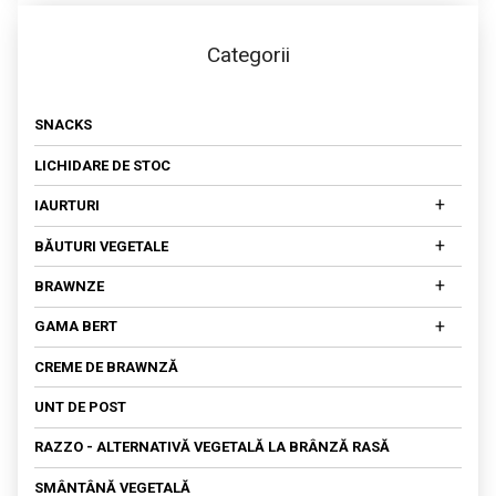
Categorii
SNACKS
LICHIDARE DE STOC
+
IAURTURI
IAURTURI DIN LAPTE DE COCOS
+
BĂUTURI VEGETALE
IAURTURI DIN NUCI CAJU
DIN MIGDALE
+
BRAWNZE
DIN OVĂZ
BRAWNZE MATURATE
+
GAMA BERT
DIN SOIA
BRAWNZĂ PROASPĂTĂ
SALATA DE AMARANT
CREME DE BRAWNZĂ
FETA
UNT DE POST
KEFIR
RAZZO - ALTERNATIVĂ VEGETALĂ LA BRÂNZĂ RASĂ
OU VEGETAL
SMÂNTÂNĂ VEGETALĂ