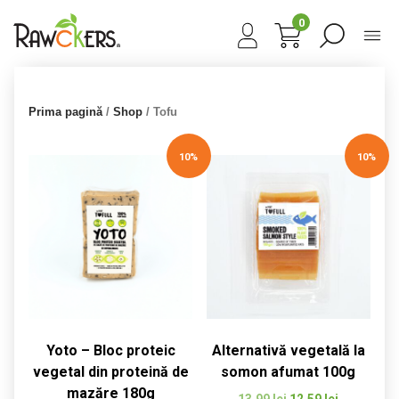
0
Prima pagină
/
Shop
/ Tofu
10%
10%
Yoto – Bloc proteic
Alternativă vegetală la
vegetal din proteină de
somon afumat 100g
mazăre 180g
Prețul
Prețul
13,99
lei
12,59
lei