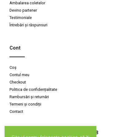
Ambalarea coletelor
Devino partener
Testimoniale
Întrebări și răspunsuri
Cont
Coș
Contul meu
Checkout
Politica de confidențialitate
Rambursări și returnări
Termeni și condiții
Contact
Susținuți de CLIMATE-KIC GRANT, 2018