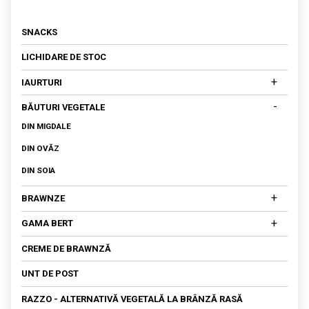
SNACKS
LICHIDARE DE STOC
+
IAURTURI
IAURTURI DIN LAPTE DE COCOS
-
BĂUTURI VEGETALE
IAURTURI DIN NUCI CAJU
DIN MIGDALE
DIN OVĂZ
DIN SOIA
+
BRAWNZE
BRAWNZE MATURATE
+
GAMA BERT
BRAWNZĂ PROASPĂTĂ
SALATA DE AMARANT
CREME DE BRAWNZĂ
FETA
UNT DE POST
KEFIR
RAZZO - ALTERNATIVĂ VEGETALĂ LA BRÂNZĂ RASĂ
OU VEGETAL