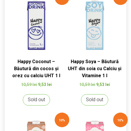
Happy Coconut –
Happy Soya – Băutură
Băutură din cocos și
UHT din soia cu Calciu și
orez cu calciu UHT 1 l
Vitamine 1 l
Prețul
Prețul
Prețul
Prețul
10,59
lei
9,53
lei
10,59
lei
9,53
lei
inițial
curent
inițial
curent
a
este:
a
este:
Sold out
Sold out
fost:
9,53 lei.
fost:
9,53 lei.
10,59 lei.
10,59 lei.
10%
10%