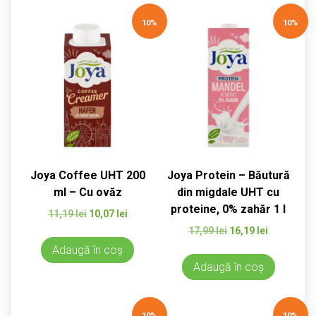
10%
10%
Joya Coffee UHT 200
Joya Protein – Băutură
ml – Cu ovăz
din migdale UHT cu
proteine, 0% zahăr 1 l
Prețul
Prețul
11,19
lei
10,07
lei
inițial
curent
Prețul
Prețul
17,99
lei
16,19
lei
a
este:
inițial
curent
Adaugă în coș
fost:
10,07 lei.
a
este:
Adaugă în coș
11,19 lei.
fost:
16,19 lei.
17,99 lei.
10%
10%