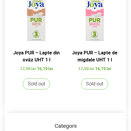
Joya PUR – Lapte din
Joya PUR – Lapte de
ovăz UHT 1 l
migdale UHT 1 l
Prețul
Prețul
Prețul
Prețul
17,99
lei
16,19
lei
17,99
lei
16,19
lei
inițial
curent
inițial
curent
a
este:
a
este:
Sold out
Sold out
fost:
16,19 lei.
fost:
16,19 lei.
17,99 lei.
17,99 lei.
Categorii