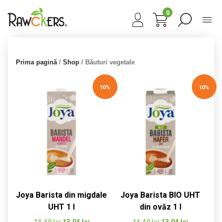
0
Prima pagină
/
Shop
/ Băuturi vegetale
10%
10%
Joya Barista din migdale
Joya Barista BIO UHT
UHT 1 l
din ovăz 1 l
Prețul
Prețul
Prețul
Prețul
14,49
lei
13,04
lei
14,49
lei
13,04
lei