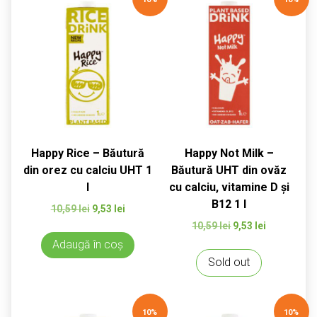
Happy Rice – Băutură
Happy Not Milk –
din orez cu calciu UHT 1
Băutură UHT din ovăz
l
cu calciu, vitamine D și
B12 1 l
Prețul
Prețul
10,59
lei
9,53
lei
inițial
curent
Prețul
Prețul
10,59
lei
9,53
lei
a
este:
inițial
curent
Adaugă în coș
fost:
9,53 lei.
a
este:
Sold out
10,59 lei.
fost:
9,53 lei.
10,59 lei.
10%
10%