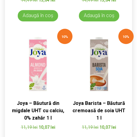
inițial
curent
inițial
curent
a
este:
a
este:
Adaugă în coș
Adaugă în coș
fost:
13,04 lei.
fost:
13,04 lei.
14,49 lei.
14,49 lei.
10%
10%
Joya – Băutură din
Joya Barista – Băutură
migdale UHT cu calciu,
cremoasă de soia UHT
0% zahăr 1 l
1 l
Prețul
Prețul
Prețul
Prețul
11,19
lei
10,07
lei
11,19
lei
10,07
lei
inițial
curent
inițial
curent