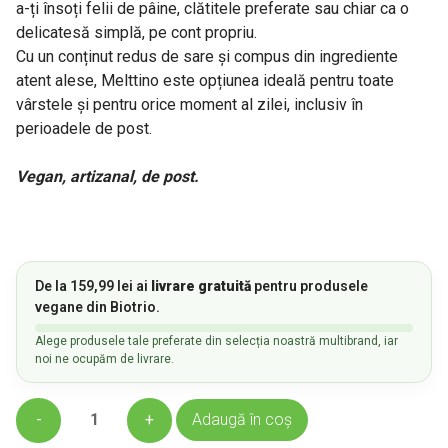
a-ți însoți felii de pâine, clătitele preferate sau chiar ca o
delicatesă simplă, pe cont propriu.
Cu un conținut redus de sare și compus din ingrediente
atent alese, Melttino este opțiunea ideală pentru toate
vârstele și pentru orice moment al zilei, inclusiv în
perioadele de post.
Vegan, artizanal, de post.
De la
159,99
lei
ai
livrare gratuită
pentru produsele
vegane din Biotrio.
Alege produsele tale preferate din selecția noastră multibrand, iar
noi ne ocupăm de livrare.
Cantitate
Adaugă în coș
Melttino