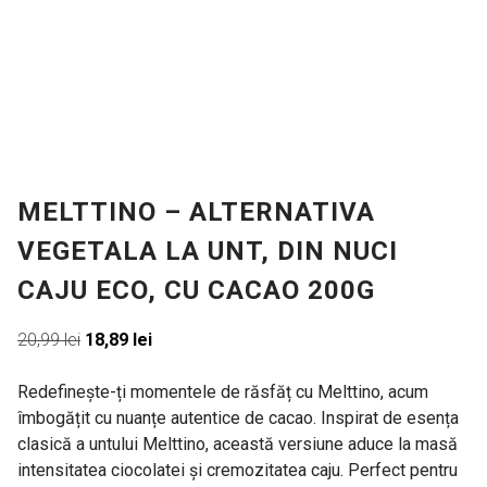
MELTTINO – ALTERNATIVA
VEGETALA LA UNT, DIN NUCI
CAJU ECO, CU CACAO 200G
Prețul
Prețul
20,99
lei
18,89
lei
inițial
curent
a
este:
Redefinește-ți momentele de răsfăț cu Melttino, acum
fost:
18,89 lei.
îmbogățit cu nuanțe autentice de cacao. Inspirat de esența
20,99 lei.
clasică a untului Melttino, această versiune aduce la masă
intensitatea ciocolatei și cremozitatea caju. Perfect pentru