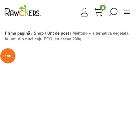
0
Prima pagină
/
Shop
/
Unt de post
/ Melttino – alternativa vegetala
la unt, din nuci caju ECO, cu cacao 200g
10%