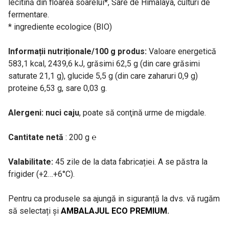
lecitină din floarea soarelui*, Sare de Himalaya, culturi de
fermentare.
* ingrediente ecologice (BIO)
Informații nutriționale/100 g produs:
Valoare energetică
583,1 kcal, 2439,6 kJ, grăsimi 62,5 g (din care grăsimi
saturate 21,1 g), glucide 5,5 g (din care zaharuri 0,9 g)
proteine 6,53 g, sare 0,03 g.
Alergeni:
nuci caju
, poate să conţină urme de migdale.
Cantitate netă
: 200 g ℮
Valabilitate:
45 zile de la data fabricației. A se păstra la
frigider (+2…+6°C).
Pentru ca produsele sa ajungă in siguranță la dvs. vă rugăm
să selectați și
AMBALAJUL ECO PREMIUM
.