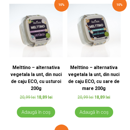
10%
10%
Melttino – alternativa
Melttino – alternativa
vegetala la unt, din nuci
vegetala la unt, din nuci
de caju ECO, cu usturoi
de caju ECO, cu sare de
200g
mare 200g
Prețul
Prețul
Prețul
Prețul
20,99
lei
18,89
lei
20,99
lei
18,89
lei
inițial
curent
inițial
curent
a
este:
a
este:
Adaugă în coș
Adaugă în coș
fost:
18,89 lei.
fost:
18,89 lei.
20,99 lei.
20,99 lei.