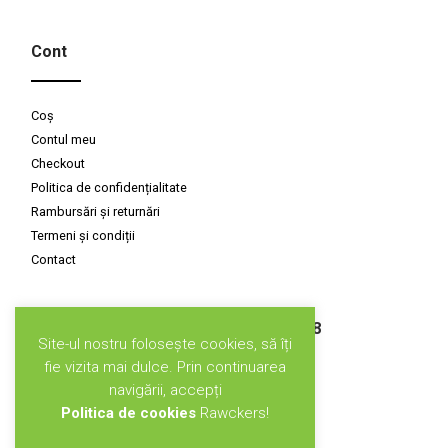
Cont
Coș
Contul meu
Checkout
Politica de confidențialitate
Rambursări și returnări
Termeni și condiții
Contact
Susținuți de CLIMATE-KIC GRANT, 2018
Site-ul nostru folosește cookies, să îți
fie vizita mai dulce. Prin continuarea
navigării, accepți
Politica de cookies
Rawckers!