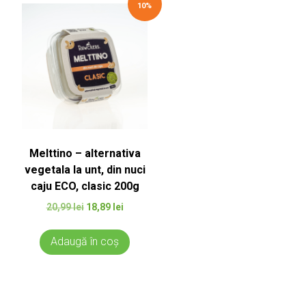
10%
Melttino – alternativa
vegetala la unt, din nuci
caju ECO, clasic 200g
Prețul
Prețul
20,99
lei
18,89
lei
inițial
curent
a
este:
Adaugă în coș
fost:
18,89 lei.
20,99 lei.