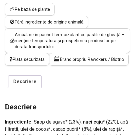
-
🌱
Pe bază de plante
alternativa
vegetala
🚫
Fără ingrediente de origine animală
la
unt,
Ambalare în pachet termoizolant cu pastile de gheață –
din
🧊
menține temperatura și prospețimea produselor pe
nuci
durata transportului
caju
🔒
🏭
Plată securizată
Brand propriu Rawckers / Biotrio
ECO,
cu
cacao
Descriere
200g
Descriere
Ingrediente:
Sirop de agave* (23%),
nuci caju
* (22%), apă
filtrată, ulei de cocos*, cacao pudră* (8%), ulei de rapiță*,