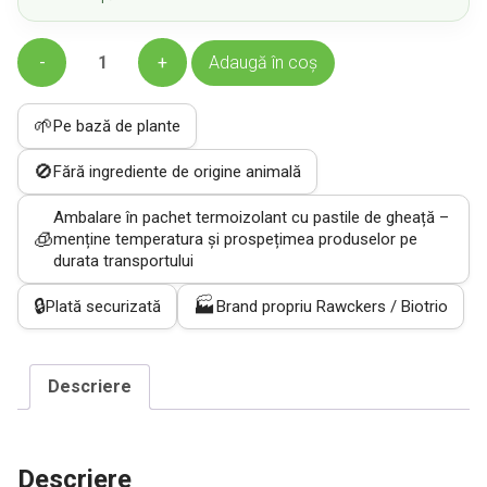
Cantitate
Adaugă în coș
Pana
cotta
🌱
Pe bază de plante
ECO
-
🚫
Fără ingrediente de origine animală
desert
cu
Ambalare în pachet termoizolant cu pastile de gheață –
mango
🧊
menține temperatura și prospețimea produselor pe
140g
durata transportului
🔒
🏭
Plată securizată
Brand propriu Rawckers / Biotrio
Descriere
Descriere