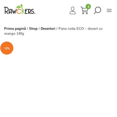
0
Prima pagină
/
Shop
/
Deserturi
/ Pana cotta ECO – desert cu
mango 140g
10%