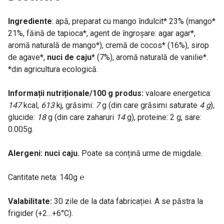
Ingrediente
: apă, preparat cu mango îndulcit* 23% (mango*
21%, făină de tapioca*, agent de îngroșare: agar agar*,
aromă naturală de mango*), cremă de cocos* (16%), sirop
de agave*,
nuci de caju
* (7%), aromă naturală de vanilie*.
*din agricultura ecologică.
Informații nutriționale/100 g produs:
valoare energetica:
147
kcal,
613
kj, grăsimi:
7
g (din care grăsimi saturate
4 g
),
glucide:
18
g (din care zaharuri
14
g), proteine: 2 g, sare:
0.005g.
Alergeni: nuci caju.
Poate sa conțină urme de migdale.
Cantitate neta: 140g ℮
Valabilitate:
30 zile de la data fabricației. A se păstra la
frigider (+2…+6°C).