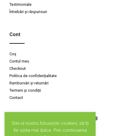
Testimoniale
Întrebări și răspunsuri
Cont
Coș
Contul meu
Checkout
Politica de confidențialitate
Rambursări și returnări
Termeni și condiții
Contact
Susținuți de CLIMATE-KIC GRANT, 2018
Site-ul nostru folosește cookies, să îți
fie vizita mai dulce. Prin continuarea