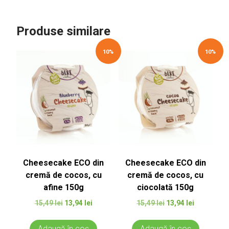
Produse similare
10%
10%
Cheesecake ECO din
Cheesecake ECO din
cremă de cocos, cu
cremă de cocos, cu
afine 150g
ciocolată 150g
Prețul
Prețul
Prețul
Prețul
15,49
lei
13,94
lei
15,49
lei
13,94
lei
inițial
curent
inițial
curent
a
este:
a
este:
Adaugă în coș
Adaugă în coș