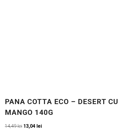
PANA COTTA ECO – DESERT CU
MANGO 140G
Prețul
Prețul
14,49
lei
13,04
lei
inițial
curent