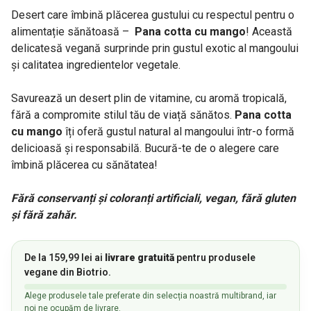
a
este:
Desert care îmbină plăcerea gustului cu respectul pentru o
fost:
13,04 lei.
alimentație sănătoasă –
Pana cotta cu mango
! Această
14,49 lei.
delicatesă vegană surprinde prin gustul exotic al mangoului
și calitatea ingredientelor vegetale.
Savurează un desert plin de vitamine, cu aromă tropicală,
fără a compromite stilul tău de viață sănătos.
Pana cotta
cu mango
îți oferă gustul natural al mangoului într-o formă
delicioasă și responsabilă. Bucură-te de o alegere care
îmbină plăcerea cu sănătatea!
Fără conservanți și coloranți artificiali, vegan, fără gluten
și fără zahăr.
De la
159,99
lei
ai
livrare gratuită
pentru produsele
vegane din Biotrio.
Alege produsele tale preferate din selecția noastră multibrand, iar
noi ne ocupăm de livrare.