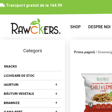
Transport gratuit de la 164.99
SHOP
DESPRE NOI
Categorii
Prima pagină
/ Greener
SNACKS
LICHIDARE DE STOC
+
IAURTURI
IAURTURI DIN LAPTE DE COCOS
+
BĂUTURI VEGETALE
IAURTURI DIN NUCI CAJU
DIN MIGDALE
+
BRAWNZE
DIN OVĂZ
BRAWNZE MATURATE
+