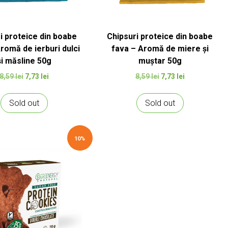
i proteice din boabe
Chipsuri proteice din boabe
romă de ierburi dulci
fava – Aromă de miere și
și măsline 50g
muștar 50g
Prețul
Prețul
Prețul
Prețul
8,59
lei
7,73
lei
8,59
lei
7,73
lei
inițial
curent
inițial
curent
a
este:
a
este:
Sold out
Sold out
fost:
7,73 lei.
fost:
7,73 lei.
8,59 lei.
8,59 lei.
10%