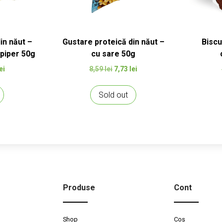
in năut –
Gustare proteică din năut –
Biscu
 piper 50g
cu sare 50g
l
Prețul
Prețul
Prețul
ei
8,59
lei
7,73
lei
curent
inițial
curent
este:
a
este:
Sold out
7,73 lei.
fost:
7,73 lei.
ei.
8,59 lei.
Produse
Cont
Shop
Coș