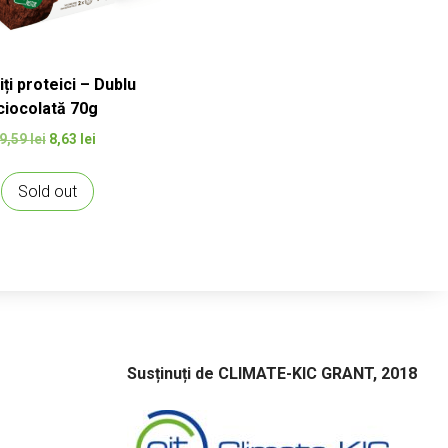
iți proteici – Dublu
ciocolată 70g
Prețul
Prețul
9,59
lei
8,63
lei
inițial
curent
a
este:
Sold out
fost:
8,63 lei.
9,59 lei.
Susținuți de CLIMATE-KIC GRANT, 2018