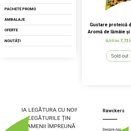
PACHETE PROMO
AMBALAJE
Gustare proteică d
OFERTE
Aromă de lămâie și
Prețu
8,59
lei
7,73
l
NOUTĂȚI
inițial
a
Sold out
fost:
8,59 l
IA LEGĂTURA CU NOI!
Rawckers
LEGĂTURILE ȚIN
OAMENII ÎMPREUNĂ
Despre noi