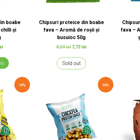
din boabe
Chipsuri proteice din boabe
Chipsur
hilli și
fava – Aromă de roșii și
fava – A
g
busuioc 50g
l
Prețul
Prețul
Prețul
ei
8,59
lei
7,73
lei
curent
inițial
curent
este:
a
este:
oș
Sold out
7,73 lei.
fost:
7,73 lei.
ei.
8,59 lei.
10%
10%