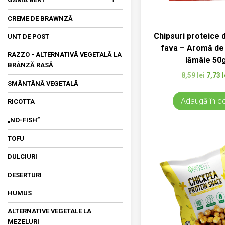
GAMA BERT
DIN SOIA
BRAWNZĂ PROASPĂTĂ
SALATA DE AMARANT
CREME DE BRAWNZĂ
FETA
Chipsuri proteice 
UNT DE POST
KEFIR
fava – Aromă de c
RAZZO - ALTERNATIVĂ VEGETALĂ LA
lămâie 50
OU VEGETAL
BRÂNZĂ RASĂ
Prețu
8,59
lei
7,73
l
SOS
SMÂNTÂNĂ VEGETALĂ
inițial
a
Adaugă în c
RICOTTA
fost:
8,59 l
„NO-FISH”
TOFU
DULCIURI
DESERTURI
HUMUS
ALTERNATIVE VEGETALE LA
MEZELURI