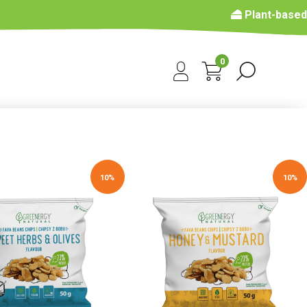
Plant-based
0
10%
10%