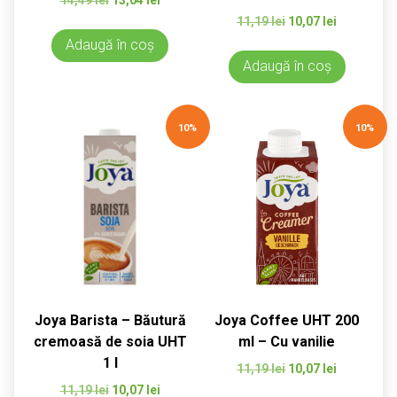
inițial
curent
Prețul
Prețul
11,19
lei
10,07
lei
a
este:
inițial
curent
Adaugă în coș
fost:
13,04 lei.
a
este:
Adaugă în coș
14,49 lei.
fost:
10,07 lei.
11,19 lei.
10%
10%
Joya Barista – Băutură
Joya Coffee UHT 200
cremoasă de soia UHT
ml – Cu vanilie
1 l
Prețul
Prețul
11,19
lei
10,07
lei
inițial
curent
Prețul
Prețul
11,19
lei
10,07
lei