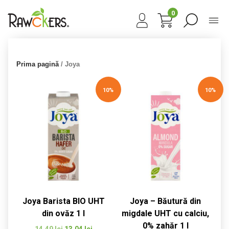
0
Prima pagină
/ Joya
10%
10%
Joya Barista BIO UHT
Joya – Băutură din
din ovăz 1 l
migdale UHT cu calciu,
0% zahăr 1 l
Prețul
Prețul
14,49
lei
13,04
lei