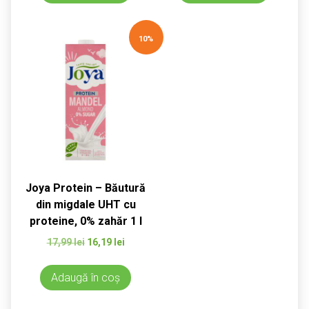
11,19 lei.
11,19 lei.
10%
Joya Protein – Băutură
din migdale UHT cu
proteine, 0% zahăr 1 l
Prețul
Prețul
17,99
lei
16,19
lei
inițial
curent
a
este:
Adaugă în coș
fost:
16,19 lei.
17,99 lei.