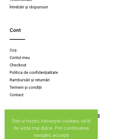
Întrebări și răspunsuri
Cont
Coș
Contul meu
Checkout
Politica de confidențialitate
Rambursări și returnări
Termeni și condiții
Contact
Susținuți de CLIMATE-KIC GRANT, 2018
Site-ul nostru folosește cookies, să îți
fie vizita mai dulce. Prin continuarea
navigării, accepți