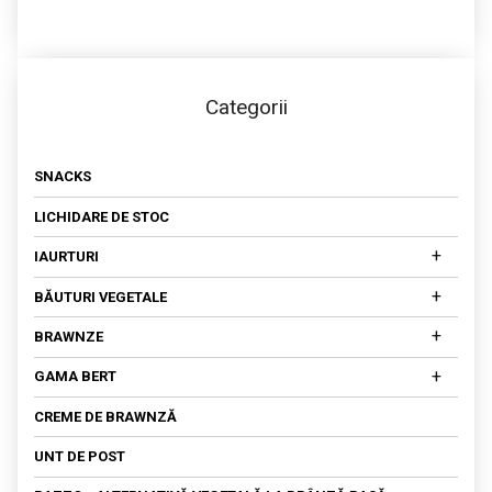
Categorii
SNACKS
LICHIDARE DE STOC
+
IAURTURI
IAURTURI DIN LAPTE DE COCOS
+
BĂUTURI VEGETALE
IAURTURI DIN NUCI CAJU
DIN MIGDALE
+
BRAWNZE
DIN OVĂZ
BRAWNZE MATURATE
+
GAMA BERT
DIN SOIA
BRAWNZĂ PROASPĂTĂ
SALATA DE AMARANT
CREME DE BRAWNZĂ
FETA
UNT DE POST
KEFIR