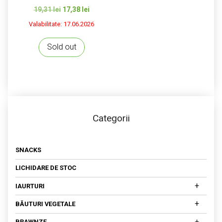
Prețul
Prețul
19,31
lei
17,38
lei
inițial
curent
Valabilitate: 17.06.2026
a
este:
fost:
17,38 lei.
Sold out
19,31 lei.
Categorii
SNACKS
LICHIDARE DE STOC
+
IAURTURI
IAURTURI DIN LAPTE DE COCOS
+
BĂUTURI VEGETALE
IAURTURI DIN NUCI CAJU
DIN MIGDALE
+