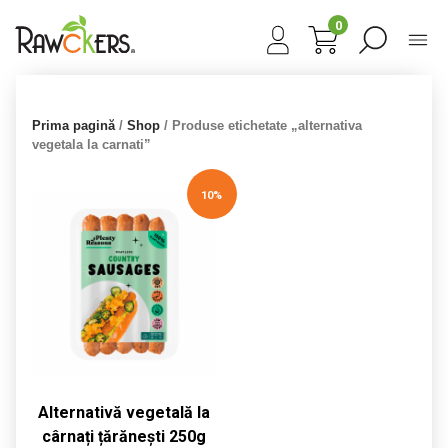
0
Prima pagină
/
Shop
/ Produse etichetate „alternativa
vegetala la carnati”
10%
Alternativă vegetală la
cârnați țărănești 250g