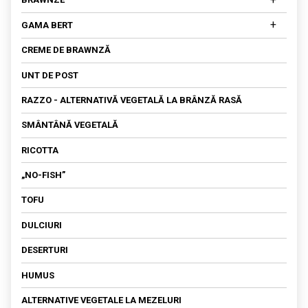
BRAWNZE
DIN OVĂZ
BRAWNZE MATURATE
+
GAMA BERT
DIN SOIA
BRAWNZĂ PROASPĂTĂ
SALATA DE AMARANT
CREME DE BRAWNZĂ
FETA
UNT DE POST
KEFIR
RAZZO - ALTERNATIVĂ VEGETALĂ LA BRÂNZĂ RASĂ
OU VEGETAL
SMÂNTÂNĂ VEGETALĂ
SOS
RICOTTA
„NO-FISH”
TOFU
DULCIURI
DESERTURI
HUMUS
ALTERNATIVE VEGETALE LA MEZELURI