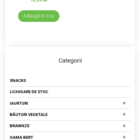
Adaugă în coș
Categorii
SNACKS
LICHIDARE DE STOC
+
IAURTURI
IAURTURI DIN LAPTE DE COCOS
+
BĂUTURI VEGETALE
IAURTURI DIN NUCI CAJU
DIN MIGDALE
+
BRAWNZE
DIN OVĂZ
BRAWNZE MATURATE
+
GAMA BERT