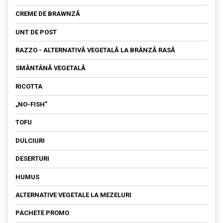
DIN SOIA
BRAWNZĂ PROASPĂTĂ
SALATA DE AMARANT
CREME DE BRAWNZĂ
FETA
UNT DE POST
KEFIR
RAZZO - ALTERNATIVĂ VEGETALĂ LA BRÂNZĂ RASĂ
OU VEGETAL
SMÂNTÂNĂ VEGETALĂ
SOS
RICOTTA
„NO-FISH”
TOFU
DULCIURI
DESERTURI
HUMUS
ALTERNATIVE VEGETALE LA MEZELURI
PACHETE PROMO