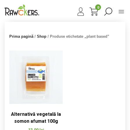
0
Prima pagină
/
Shop
/ Produse etichetate „plant based”
Alternativă vegetală la
somon afumat 100g
13,99
lei