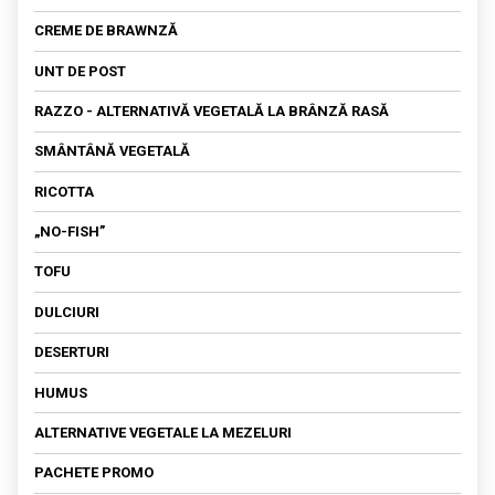
DIN SOIA
BRAWNZĂ PROASPĂTĂ
SALATA DE AMARANT
CREME DE BRAWNZĂ
FETA
UNT DE POST
KEFIR
RAZZO - ALTERNATIVĂ VEGETALĂ LA BRÂNZĂ RASĂ
OU VEGETAL
SMÂNTÂNĂ VEGETALĂ
SOS
RICOTTA
„NO-FISH”
TOFU
DULCIURI
DESERTURI
HUMUS
ALTERNATIVE VEGETALE LA MEZELURI
PACHETE PROMO