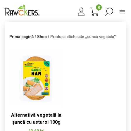
0
Prima pagină
/
Shop
/ Produse etichetate „sunca vegetala”
Alternativă vegetală la
șuncă cu usturoi 100g
13,69
lei