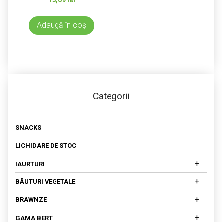
Adaugă în coș
Categorii
SNACKS
LICHIDARE DE STOC
+
IAURTURI
IAURTURI DIN LAPTE DE COCOS
+
BĂUTURI VEGETALE
IAURTURI DIN NUCI CAJU
DIN MIGDALE
+
BRAWNZE
DIN OVĂZ
BRAWNZE MATURATE
+
GAMA BERT