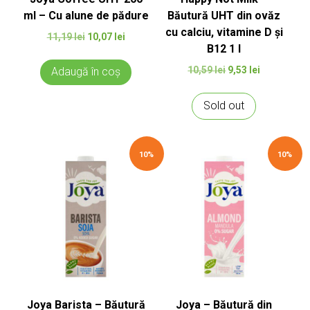
ml – Cu alune de pădure
Băutură UHT din ovăz
cu calciu, vitamine D și
Prețul
Prețul
11,19
lei
10,07
lei
B12 1 l
inițial
curent
a
este:
Prețul
Prețul
10,59
lei
9,53
lei
Adaugă în coș
fost:
10,07 lei.
inițial
curent
11,19 lei.
a
este:
Sold out
fost:
9,53 lei.
10,59 lei.
10%
10%
Joya Barista – Băutură
Joya – Băutură din