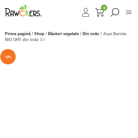
0
Prima pagină
/
Shop
/
Băuturi vegetale
/
Din ovăz
/ Joya Barista
BIO UHT din ovăz 1 l
10%