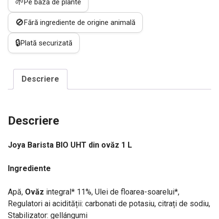
🌱
Pe bază de plante
BIO
UHT
🚫
Fără ingrediente de origine animală
din
ovăz
🔒
Plată securizată
1
l
Descriere
Descriere
Joya Barista BIO UHT din ovăz 1 L
Ingrediente
Apă,
Ovăz
integral* 11%, Ulei de floarea-soarelui*,
Regulatori ai acidității: carbonati de potasiu, citrați de sodiu,
Stabilizator: gellángumi