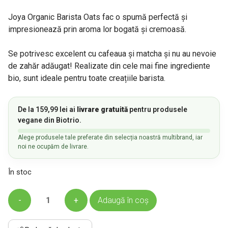
fost:
13,04 lei.
Joya Organic Barista Oats fac o spumă perfectă și
14,49 lei.
impresionează prin aroma lor bogată și cremoasă.
Se potrivesc excelent cu cafeaua și matcha și nu au nevoie
de zahăr adăugat! Realizate din cele mai fine ingrediente
bio, sunt ideale pentru toate creațiile barista.
De la
159,99
lei
ai
livrare gratuită
pentru produsele
vegane din Biotrio.
Alege produsele tale preferate din selecția noastră multibrand, iar
noi ne ocupăm de livrare.
În stoc
Cantitate
Adaugă în coș
Joya
Barista