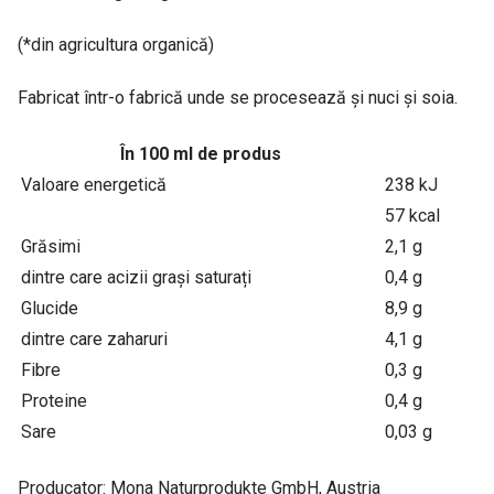
(*din agricultura organică)
Fabricat într-o fabrică unde se procesează și nuci și soia.
În 100 ml de produs
Valoare energetică
238 kJ
57 kcal
Grăsimi
2,1 g
dintre care acizii grași saturați
0,4 g
Glucide
8,9 g
dintre care zaharuri
4,1 g
Fibre
0,3 g
Proteine
0,4 g
Sare
0,03 g
Producator: Mona Naturprodukte GmbH, Austria