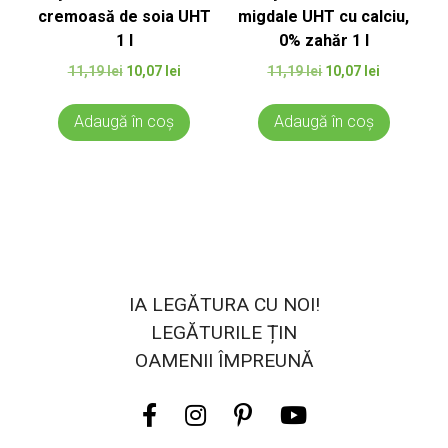
cremoasă de soia UHT
migdale UHT cu calciu,
1 l
0% zahăr 1 l
Prețul
Prețul
Prețul
Prețul
11,19
lei
10,07
lei
11,19
lei
10,07
lei
inițial
curent
inițial
curent
a
este:
a
este:
Adaugă în coș
Adaugă în coș
fost:
10,07 lei.
fost:
10,07 lei.
11,19 lei.
11,19 lei.
IA LEGĂTURA CU NOI!
LEGĂTURILE ȚIN
OAMENII ÎMPREUNĂ