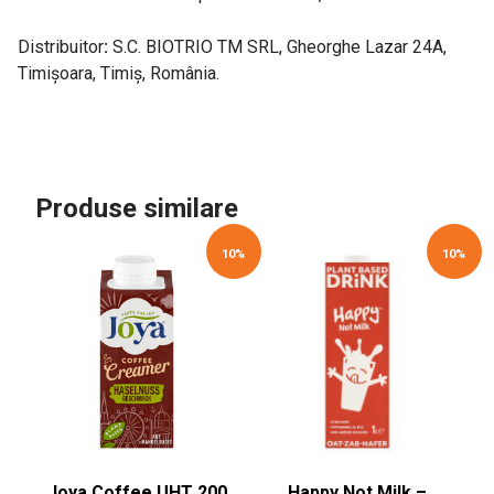
Distribuitor
:
S.C. BIOTRIO TM SRL, Gheorghe Lazar 24A,
Timișoara, Timiș, România.
Produse similare
10%
10%
Joya Coffee UHT 200
Happy Not Milk –