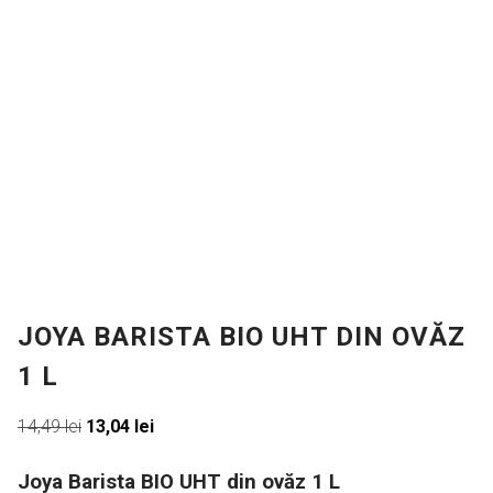
JOYA BARISTA BIO UHT DIN OVĂZ
1 L
Prețul
Prețul
14,49
lei
13,04
lei
inițial
curent
a
este:
Joya Barista BIO UHT din ovăz 1 L